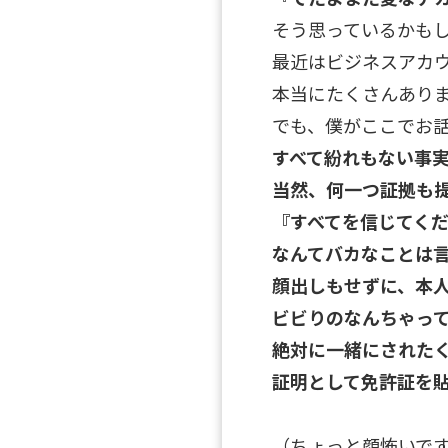
そう思っているかも
最近はビジネスアカ
本当にたくさんあり
でも、僕がここでお
すべて紛れもない事
当然、何一つ証拠も
『すべてを信じてく
なんてバカなことは
顔出しもせずに、本
ビビりのなんちゃっ
絶対に一緒にされた
証明として免許証を
（ちょっと顔怖いで