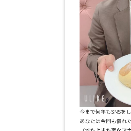
今まで何年もSNSを
あなたは今回も慣れ
『
でたよまた変なア