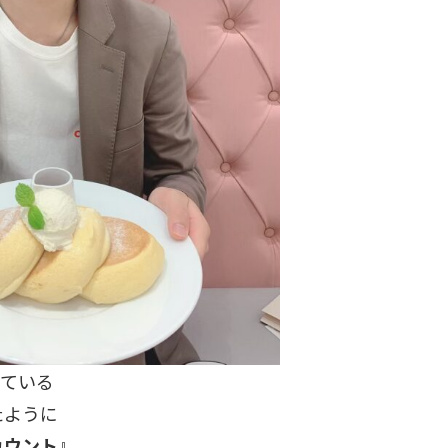
している
たように
カウント
』