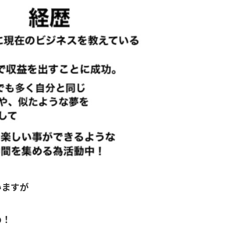
いますが
め！