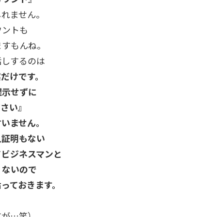
しれません。
ウントも
ますもんね。
話しするのは
実だけです。
提示せずに
ださい』
言いません。
人証明もない
てビジネスマンと
くないので
貼っておきます。
すが…笑）